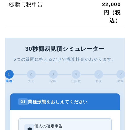
④贈与税申告
22,000
円（税
込）
30秒簡易見積シミュレーター
5つの質問に答えるだけで概算料金がわかります。
1
2
3
4
5
✓
業種
売上
記帳
仕訳数
面談
結果
業種形態をおしえてください
Q1
個人の確定申告
💼