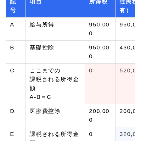
記
項目
所得税
住民税
号
有）
A
給与所得
950,00
950,00
0
B
基礎控除
950,00
430,00
0
C
ここまでの
0
520,00
課税される所得金
額
A-B＝C
D
医療費控除
200,00
200,00
0
E
課税される所得金
0
320,00